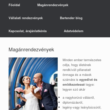
Főoldal
Magánrendezvények
Vállalati rendezvények
Bartender blog
Kapcsolat, árajánlatkérés
Adatvédelem
Magánrendezvények
Minden ember természetes
célja, hogy életének
rendkívüli pillanatait
önmaga és a mások
számára is
egyedivé és
emlékezetessé
tegye:
legyen szó akár
a nagykorúvá válásról,
diplomázásról,
legény-vagy leánybúcsúról,