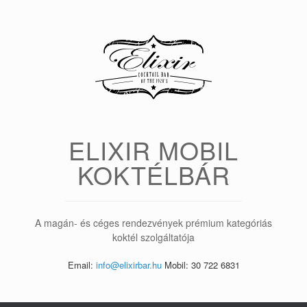
Skip
to
content
ELIXIR MOBIL
KOKTÉLBÁR
A magán- és céges rendezvények prémium kategóriás
koktél szolgáltatója
Email:
info@elixirbar.hu
Mobil: 30 722 6831