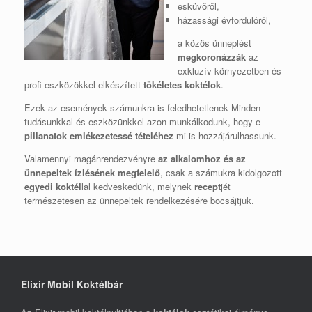
esküvőről,
házassági évfordulóról,
a közös ünneplést
megkoronázzák
az
exkluzív környezetben és
profi eszközökkel elkészített
tökéletes koktélok
.
Ezek az események számunkra is feledhetetlenek Minden
tudásunkkal és eszközünkkel azon munkálkodunk, hogy e
pillanatok emlékezetessé tételéhez
mi is hozzájárulhassunk.
Valamennyi magánrendezvényre
az alkalomhoz és az
ünnepeltek ízlésének megfelelő
, csak a számukra kidolgozott
egyedi koktél
lal kedveskedünk, melynek
recept
jét
természetesen az ünnepeltek rendelkezésére bocsájtjuk.
Elixir Mobil Koktélbár