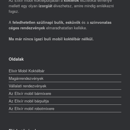
Az Elixir mobil koktélpultjában a
koktélok
esztétikai élménye
mellett egy olyan
ízorgiát
élvezhetsz, amire mindig emlékezni
fogsz.
A
feledhetetlen szülinapi bulik, esküvők
és a
színvonalas
céges rendezvények
elmaradhatatlan kelléke.
Ma már nincs igazi buli mobil koktélbár nélkül.
Oldalak
Elixir Mobil Koktélbár
Magánrendezvények
Vállalati rendezvények
Az Elixír mobil bármixere
Az Elixír mobil bárpultja
Az Elixír mobil robotmixere