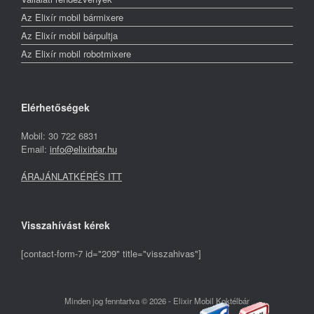
Az Elixír mobil bármixere
Az Elixír mobil bárpultja
Az Elixír mobil robotmixere
Elérhetőségek
Mobil: 30 722 6831
Email:
info@elixirbar.hu
ÁRAJÁNLATKÉRÉS ITT
Visszahívást kérek
[contact-form-7 id="209" title="visszahivas"]
Minden jog fenntartva © 2026 - Elixir Mobil Koktélbár