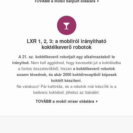
TOVÁBB a mobil bárpult oldalára
LXR 1, 2, 3: a mobilról irányítható
koktélkeverő robotok
A 21. sz. koktélkeverő robotjait egy alkalmazásból te
irányítod.
Nem kell aggódnod, hogy kevesebb jut a koktélodba
a fontos összetevőkből, hiszen
a koktélkeverő robotok
sosem tévednek, és akár 2000 koktélreceptből képesek
koktélt készíteni
.
Ne várakozz! Pár kattintás, és a robotok már készítik is a
kedvenc koktélod. jöhetsz az italodért.
TOVÁBB a mobil mixer oldalára