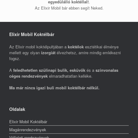
egyedülálló koktéllal!
.
Az Elixir Mobil bár ebben segít Neked.
Elixir Mobil Koktélbár
Az Elixir mobil koktélpultjában a
koktélok
esztétikai élménye
mellett egy olyan
ízorgiát
élvezhetsz, amire mindig emlékezni
fogsz.
A
feledhetetlen szülinapi bulik, esküvők
és a
színvonalas
céges rendezvények
elmaradhatatlan kelléke.
Ma már nincs igazi buli mobil koktélbár nélkül.
Oldalak
Elixir Mobil Koktélbár
Magánrendezvények
Vállalati rendezvények