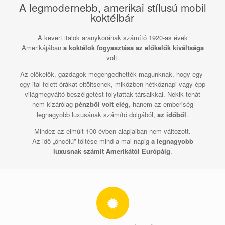
A legmodernebb, amerikai stílusú mobil
koktélbár
A kevert italok aranykorának számító 1920-as évek
Amerikájában
a koktélok fogyasztása az előkelők kiváltsága
volt.
Az előkelők, gazdagok megengedhették magunknak, hogy egy-
egy ital felett órákat eltöltsenek, miközben hétköznapi vagy épp
világmegváltó beszélgetést folytattak társaikkal. Nekik tehát
nem kizárólag
pénzből volt elég
, hanem az emberiség
legnagyobb luxusának számító dolgából,
az időből
.
Mindez az elmúlt 100 évben alapjaiban nem változott.
Az idő „öncélú” töltése mind a mai napig
a legnagyobb
luxusnak számít Amerikától Európáig
.