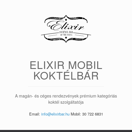
Skip
to
content
ELIXIR MOBIL
KOKTÉLBÁR
A magán- és céges rendezvények prémium kategóriás
koktél szolgáltatója
Email:
info@elixirbar.hu
Mobil: 30 722 6831