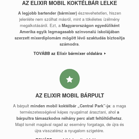
AZ ELIXIR MOBIL KOKTÉLBÁR LELKE
A legjobb bartender (bármixer)
észrevehetetlen, hiszen
jelenléte nem szólhat másról, mint a tökéletes ízélmény
megalkotásáról. Ezt, a
Magyarországon egyedüliként
Amerika egyik legmagasabb színvonalú iskolájában
szerzett mixerdiplomám mögött lévő szaktudás biztosítja
számodra
.
TOVÁBB az Elixir bármixer oldalára
AZ ELIXIR MOBIL BÁRPULT
A bárpult
minden mobil koktélbár „Central Park”-ja
: a maga
természetességével képes nyugalmat árasztani, ahol
a
bárpultra támaszkodva néhány perc alatt feltöltődhetsz
.
Majd ismét magával ragad az esemény forgataga, de újra és
újra visszatérsz a nyugalom szigetére.