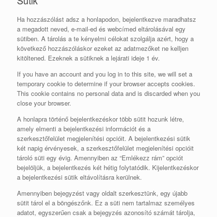
Sütik
Ha hozzászólást adsz a honlapodon, bejelentkezve maradhatsz
a megadott neved, e-mail-ed és webcímed eltárolásával egy
sütiben. A tárolás a te kényelmi célokat szolgálja azért, hogy a
következő hozzászóláskor ezeket az adatmezőket ne kelljen
kitöltened. Ezeknek a sütiknek a lejárati ideje 1 év.
If you have an account and you log in to this site, we will set a
temporary cookie to determine if your browser accepts cookies.
This cookie contains no personal data and is discarded when you
close your browser.
A honlapra történő bejelentkezéskor több sütit hozunk létre,
amely elmenti a bejelentkezési információt és a
szerkesztőfelület megjelenítési opcióit. A bejelentkezési sütik
két napig érvényesek, a szerkesztőfelület megjelenítési opcióit
tároló süti egy évig. Amennyiben az “Emlékezz rám” opciót
bejelöljük, a bejelentkezés két hétig folytatódik. Kijelentkezéskor
a bejelentkezési sütik eltávolításra kerülnek.
Amennyiben bejegyzést vagy oldalt szerkesztünk, egy újabb
sütit tárol el a böngészőnk. Ez a süti nem tartalmaz személyes
adatot, egyszerűen csak a bejegyzés azonosító számát tárolja,