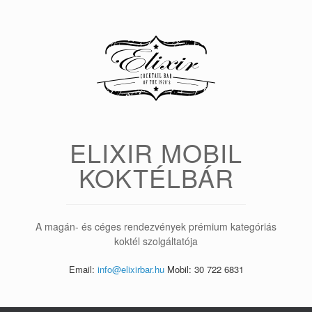
Skip
to
content
ELIXIR MOBIL
KOKTÉLBÁR
A magán- és céges rendezvények prémium kategóriás
koktél szolgáltatója
Email:
info@elixirbar.hu
Mobil: 30 722 6831