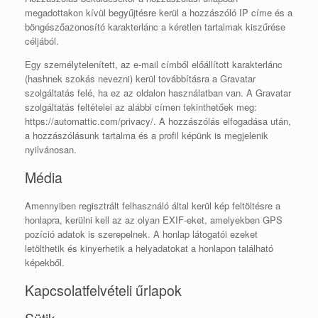
megadottakon kívül begyűjtésre kerül a hozzászóló IP címe és a
böngészőazonosító karakterlánc a kéretlen tartalmak kiszűrése
céljából.
Egy személytelenített, az e-mail címből előállított karakterlánc
(hashnek szokás nevezni) kerül továbbításra a Gravatar
szolgáltatás felé, ha ez az oldalon használatban van. A Gravatar
szolgáltatás feltételei az alábbi címen tekinthetőek meg:
https://automattic.com/privacy/. A hozzászólás elfogadása után,
a hozzászólásunk tartalma és a profil képünk is megjelenik
nyilvánosan.
Média
Amennyiben regisztrált felhasználó által kerül kép feltöltésre a
honlapra, kerülni kell az az olyan EXIF-eket, amelyekben GPS
pozíció adatok is szerepelnek. A honlap látogatói ezeket
letölthetik és kinyerhetik a helyadatokat a honlapon található
képekből.
Kapcsolatfelvételi űrlapok