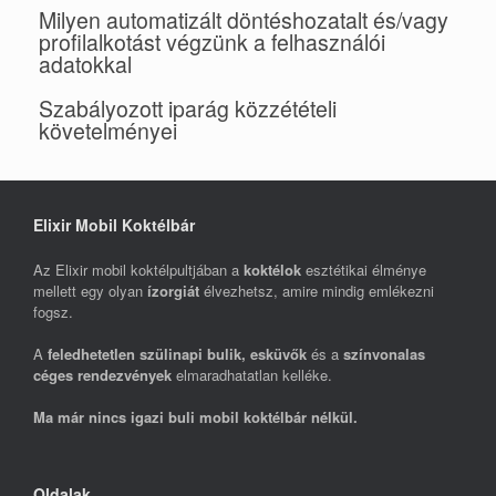
Milyen automatizált döntéshozatalt és/vagy
profilalkotást végzünk a felhasználói
adatokkal
Szabályozott iparág közzétételi
követelményei
Elixir Mobil Koktélbár
Az Elixir mobil koktélpultjában a
koktélok
esztétikai élménye
mellett egy olyan
ízorgiát
élvezhetsz, amire mindig emlékezni
fogsz.
A
feledhetetlen szülinapi bulik, esküvők
és a
színvonalas
céges rendezvények
elmaradhatatlan kelléke.
Ma már nincs igazi buli mobil koktélbár nélkül.
Oldalak