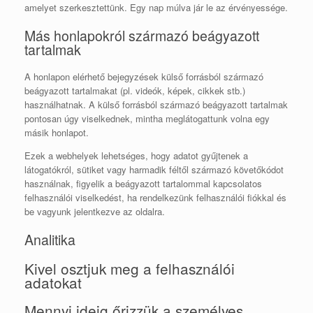
amelyet szerkesztettünk. Egy nap múlva jár le az érvényessége.
Más honlapokról származó beágyazott
tartalmak
A honlapon elérhető bejegyzések külső forrásból származó
beágyazott tartalmakat (pl. videók, képek, cikkek stb.)
használhatnak. A külső forrásból származó beágyazott tartalmak
pontosan úgy viselkednek, mintha meglátogattunk volna egy
másik honlapot.
Ezek a webhelyek lehetséges, hogy adatot gyűjtenek a
látogatókról, sütiket vagy harmadik féltől származó követőkódot
használnak, figyelik a beágyazott tartalommal kapcsolatos
felhasználói viselkedést, ha rendelkezünk felhasználói fiókkal és
be vagyunk jelentkezve az oldalra.
Analitika
Kivel osztjuk meg a felhasználói
adatokat
Mennyi ideig őrizzük a személyes