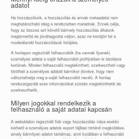
adatot
Ha hozzászólunk, a hozzászólás és annak metaadatai nem
meghatározható ideig a rendszerben maradnak. Ennek célja,
hogy az összes ezt követő bármely hozzászólás általunk
megismertté és jóváhagyottá váljon, azaz ne kerüljön fel a
moderálandó hozzászólások listájára.
A honlapon regisztrált felhasználók (ha vannak ilyenek)
személyes adatai a saját felhasználói profiljukban is tárolásra
kerülnek. Minden felhasználó megtekintheti, szerkesztheti vagy
törölheti a személyes adatait bármikor (kivéve, hogy nem
változtathatja meg a saját felhasználói nevét). A honlap
rendszergazdái ezen információkat szintén megtekinthetik és
szerkeszthetik.
Milyen jogokkal rendelkezik a
felhasználó a saját adatai kapcsán
A weboldalon regisztrált fiók vagy hozzászólás írása esetén
kérhető a személyes adatok export fájlban történő megküldése,
amely bármilyen adatot tartalmaz, amit korábban a felhasználó